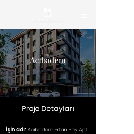
Acıbadem
Proje Detayları
İşin adı:
Acıbadem Ertan Bey Apt